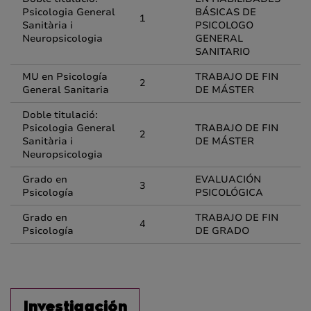
Psicologia General
BÁSICAS DE
1
Sanitària i
PSICOLOGO
Neuropsicologia
GENERAL
SANITARIO
MU en Psicología
TRABAJO DE FIN
2
General Sanitaria
DE MÁSTER
Doble titulació:
Psicologia General
TRABAJO DE FIN
2
Sanitària i
DE MÁSTER
Neuropsicologia
Grado en
EVALUACIÓN
3
Psicología
PSICOLÓGICA
Grado en
TRABAJO DE FIN
4
Psicología
DE GRADO
Investigación