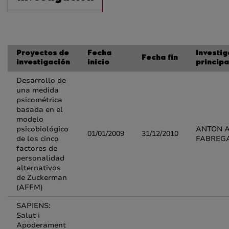
Proyectos de
Fecha
Investi
Fecha fin
investigación
inicio
principa
Desarrollo de
una medida
psicométrica
basada en el
modelo
psicobiológico
ANTON 
01/01/2009
31/12/2010
de los cinco
FABREG
factores de
personalidad
alternativos
de Zuckerman
(AFFM)
SAPIENS:
Salut i
Apoderament