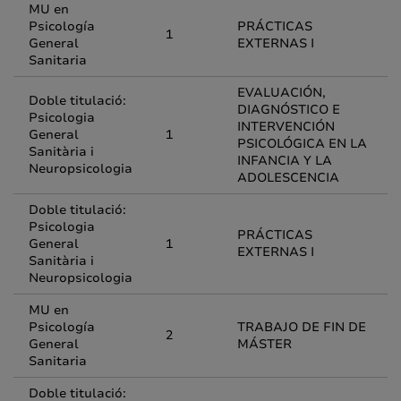
MU en
Psicología
PRÁCTICAS
1
General
EXTERNAS I
Sanitaria
EVALUACIÓN,
Doble titulació:
DIAGNÓSTICO E
Psicologia
INTERVENCIÓN
General
1
PSICOLÓGICA EN LA
Sanitària i
INFANCIA Y LA
Neuropsicologia
ADOLESCENCIA
Doble titulació:
Psicologia
PRÁCTICAS
General
1
EXTERNAS I
Sanitària i
Neuropsicologia
MU en
Psicología
TRABAJO DE FIN DE
2
General
MÁSTER
Sanitaria
Doble titulació: